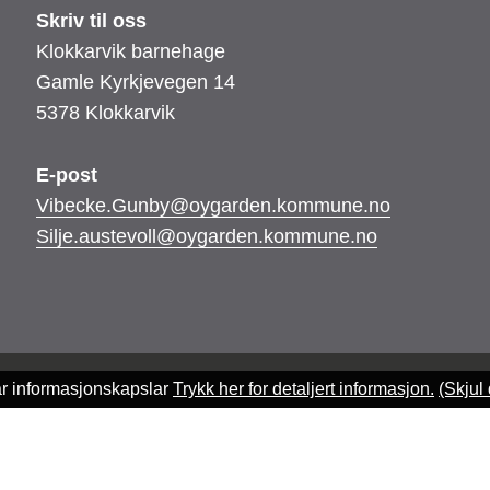
Skriv til oss
Klokkarvik barnehage
Gamle Kyrkjevegen 14
5378 Klokkarvik
E-post
Vibecke.Gunby@oygarden.kommune.no
Silje.austevoll@oygarden.kommune.no
ar informasjonskapslar
Trykk her for detaljert informasjon.
(Skjul