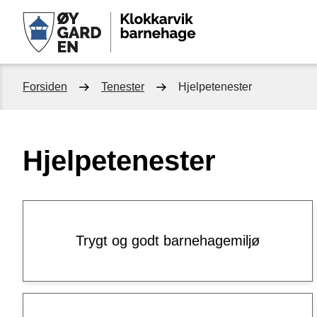
Klokkarvik
barnehage
Du
Forsiden
Tenester
Hjelpetenester
er
Hjelpetenester
her:
Trygt og godt barnehagemiljø