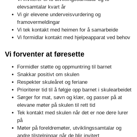
e
elevsamtalar kvart år
n
Vi gir elevene underveisvurdering og
framovermeldingar
s
Vi tek kontakt med heimen for å samarbeide
Vi formidlar kontakt med hjelpeapparat ved behov
k
Vi forventer at føresette
u
Formidler støtte og oppmuntring til barnet
l
Snakkar positivt om skulen
e
Respekter skuleåret og feriane
Prioriterer tid til å følgje opp barnet i skulearbeidet
Sørger for mat, søvn og klær, og passer på at
elevane møter på skulen til rett tid
Tek kontakt med skulen når det er noe dere lurer
på
Møter på foreldremøter, utviklingssamtalar og
andre tilstelningar når de blir invitert