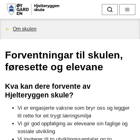
H
Søk
Meny
j
Du
Om skulen
e
er
l
Forventningar til skulen,
her:
t
føresette og elevane
e
Kva kan dere forvente av
r
Hjelteryggen skule?
y
Vi er engasjerte vaksne som bryr oss og leggjer
g
til rette for eit trygt læringsmiljø
Vi gir god oppfølging av eleveane sin faglige og
g
sosiale utvikling
Vi inviterer til to utviklingssamtalar og to