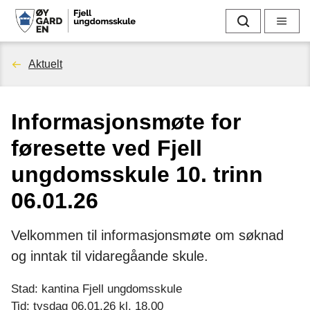
F
Søk
Meny
j
Du
Aktuelt
e
er
l
Informasjonsmøte for
her:
l
føresette ved Fjell
u
ungdomsskule 10. trinn
n
06.01.26
g
Velkommen til informasjonsmøte om søknad
d
og inntak til vidaregåande skule.
o
Stad: kantina Fjell ungdomsskule
Tid: tysdag 06.01.26 kl. 18.00