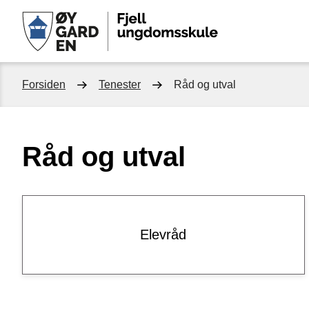
Fjell
ungdom
Du
Forsiden
Tenester
Råd og utval
er
Råd og utval
her:
Elevråd