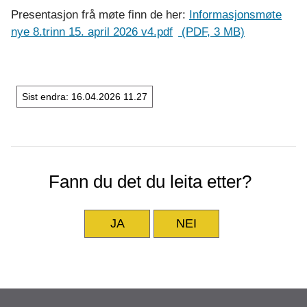
Presentasjon frå møte finn de her:
Informasjonsmøte
nye 8.trinn 15. april 2026 v4.pdf
(PDF, 3 MB)
Sist endra
16.04.2026 11.27
Fann du det du leita etter?
JA
NEI