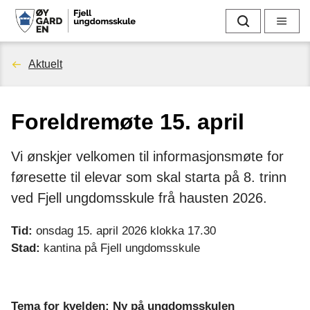
F
Søk
Meny
j
Du
Aktuelt
e
er
l
Foreldremøte 15. april
her:
l
Vi ønskjer velkomen til informasjonsmøte for
u
føresette til elevar som skal starta på 8. trinn
n
ved Fjell ungdomsskule frå hausten 2026.
g
Tid:
onsdag 15. april 2026 klokka 17.30
Stad:
kantina på Fjell ungdomsskule
d
o
Tema for kvelden:
Ny på ungdomsskulen