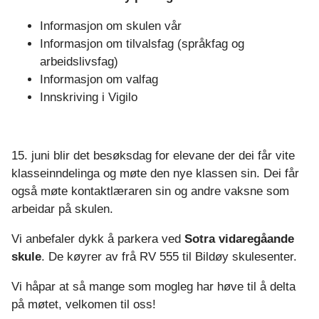
m
Informasjon om skulen vår
s
Informasjon om tilvalsfag (språkfag og
arbeidslivsfag)
s
Informasjon om valfag
k
Innskriving i Vigilo
u
15. juni blir det besøksdag for elevane der dei får vite
l
klasseinndelinga og møte den nye klassen sin. Dei får
e
også møte kontaktlæraren sin og andre vaksne som
arbeidar på skulen.
Vi anbefaler dykk å parkera ved
Sotra vidaregåande
skule
. De køyrer av frå RV 555 til Bildøy skulesenter.
Vi håpar at så mange som mogleg har høve til å delta
på møtet, velkomen til oss!