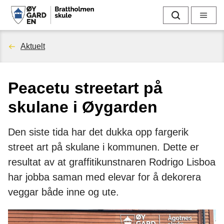
B
Søk
Meny
r
Du
Aktuelt
a
er
t
Peacetu streetart på
her:
t
skulane i Øygarden
h
Den siste tida har det dukka opp fargerik
o
street art på skulane i kommunen. Dette er
l
resultat av at graffitikunstnaren Rodrigo Lisboa
har jobba saman med elevar for å dekorera
m
veggar både inne og ute.
e