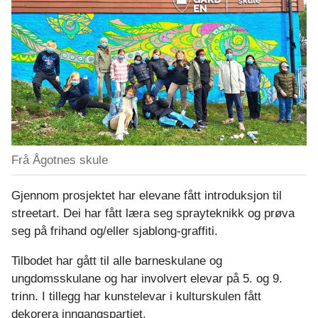
n
s
k
u
l
e
Frå Ågotnes skule
Gjennom prosjektet har elevane fått introduksjon til
streetart. Dei har fått læra seg sprayteknikk og prøva
seg på frihand og/eller sjablong-graffiti.
Tilbodet har gått til alle barneskulane og
ungdomsskulane og har involvert elevar på 5. og 9.
trinn. I tillegg har kunstelevar i kulturskulen fått
dekorera inngangspartiet.