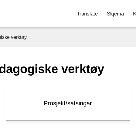
Translate
Skjema
K
giske verktøy
edagogiske verktøy
Prosjekt/satsingar