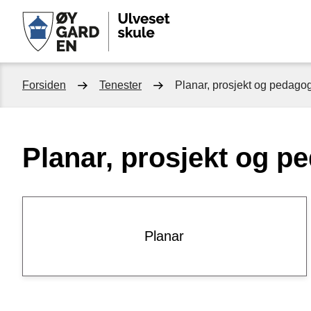
Ulveset
skule
Du
Forsiden
Tenester
Planar, prosjekt og pedago
er
Planar, prosjekt og p
her:
Planar