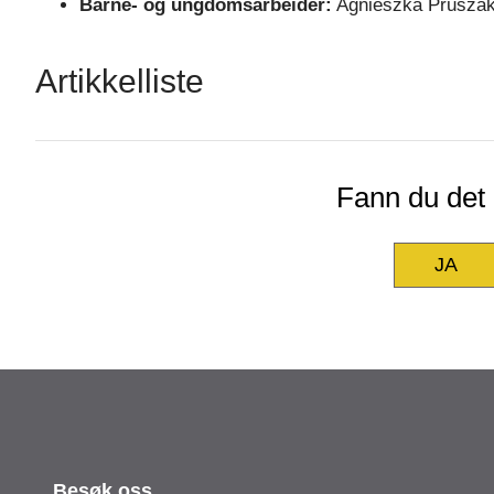
Barne- og ungdomsarbeider:
Agnieszka Prusza
Artikkelliste
Fann du det d
JA
Besøk oss