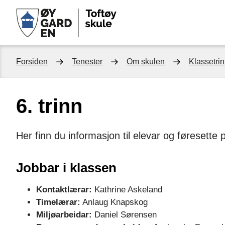
Toftøy
skule
Du
Forsiden
Tenester
Om skulen
Klassetri
er
6. trinn
her:
Her finn du informasjon til elevar og føresette p
Jobbar i klassen
Kontaktlærar:
Kathrine Askeland
Timelærar:
Anlaug Knapskog
Miljøarbeidar:
Daniel Sørensen