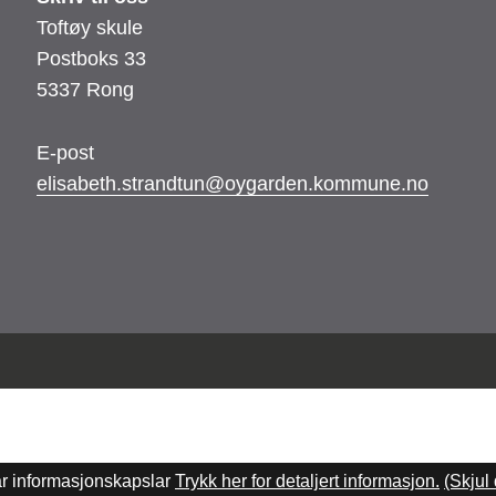
Toftøy skule
Postboks 33
5337 Rong
E-post
elisabeth.strandtun@oygarden.kommune.no
ar informasjonskapslar
Trykk her for detaljert informasjon.
(Skjul