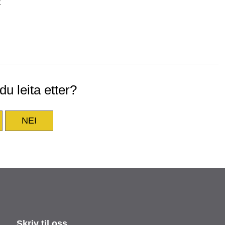
k
u leita etter?
NEI
Skriv til oss