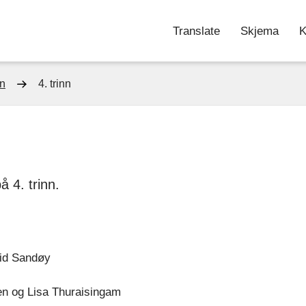
Translate
Skjema
K
nn
4. trinn
å 4. trinn.
rid Sandøy
en og Lisa Thuraisingam