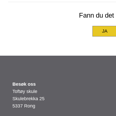
Fann du det d
JA
Besøk oss
Toftøy skule
Skulebrekka 25
5337 Rong