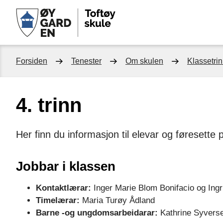
Toftøy
skule
Du
Forsiden
Tenester
Om skulen
Klassetri
er
4. trinn
her:
Her finn du informasjon til elevar og føresette p
Jobbar i klassen
Kontaktlærar:
Inger Marie Blom Bonifacio og Ing
Timelærar:
Maria Turøy Ådland
Barne -og ungdomsarbeidarar:
Kathrine Syvers