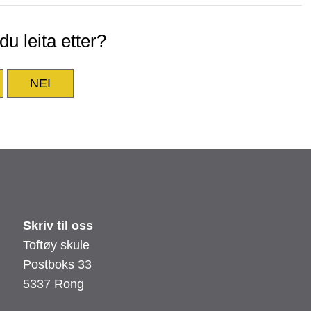
u leita etter?
NEI
Skriv til oss
Toftøy skule
Postboks 33
5337 Rong