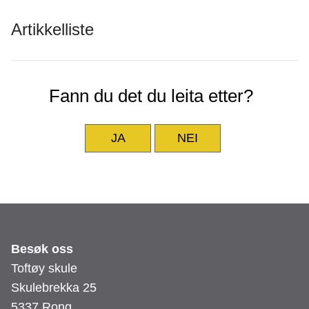
e
Artikkelliste
Fann du det du leita etter?
JA
NEI
Besøk oss
Toftøy skule
Skulebrekka 25
5337 Rong