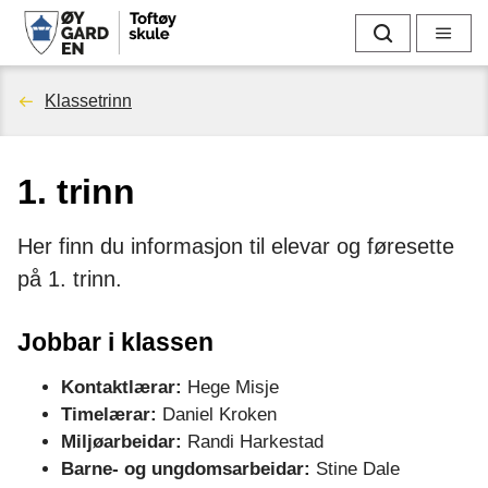
T
Søk
Meny
o
Du
Klassetrinn
f
er
t
1. trinn
her:
ø
Her finn du informasjon til elevar og føresette
y
på 1. trinn.
s
Jobbar i klassen
k
Kontaktlærar:
Hege Misje
u
Timelærar:
Daniel Kroken
Miljøarbeidar:
Randi Harkestad
l
Barne- og ungdomsarbeidar:
Stine Dale