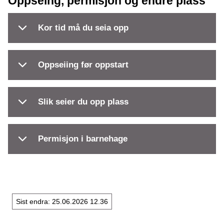
Oppseing, permisjon og endre plass
Kor tid må du seia opp
Oppseiing før oppstart
Slik seier du opp plass
Permisjon i barnehage
Sist endra
25.06.2026 12.36