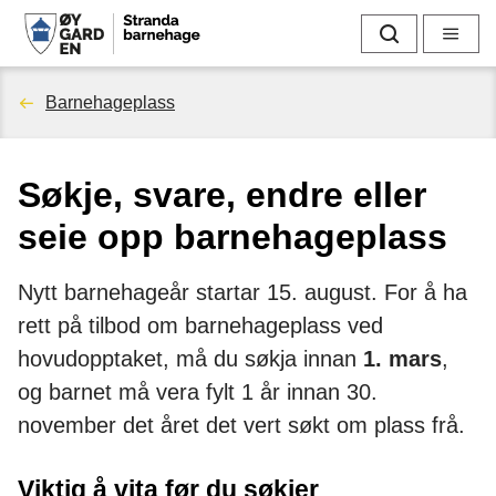
S
Søk
Meny
t
Du
Barnehageplass
r
er
a
Søkje, svare, endre eller
her:
n
seie opp barnehageplass
d
Nytt barnehageår startar 15. august. For å ha
a
rett på tilbod om barnehageplass ved
b
hovudopptaket, må du søkja innan
1. mars
,
og barnet må vera fylt 1 år innan 30.
a
november det året det vert søkt om plass frå.
r
Viktig å vita før du søkjer