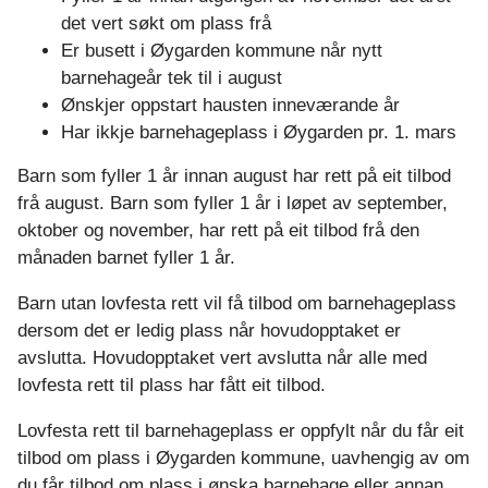
det vert søkt om plass frå
Er busett i Øygarden kommune når nytt
barnehageår tek til i august
Ønskjer oppstart hausten inneværande år
Har ikkje barnehageplass i Øygarden pr. 1. mars
Barn som fyller 1 år innan august har rett på eit tilbod
frå august. Barn som fyller 1 år i løpet av september,
oktober og november, har rett på eit tilbod frå den
månaden barnet fyller 1 år.
Barn utan lovfesta rett vil få tilbod om barnehageplass
dersom det er ledig plass når hovudopptaket er
avslutta. Hovudopptaket vert avslutta når alle med
lovfesta rett til plass har fått eit tilbod.
Lovfesta rett til barnehageplass er oppfylt når du får eit
tilbod om plass i Øygarden kommune, uavhengig av om
du får tilbod om plass i ønska barnehage eller annan