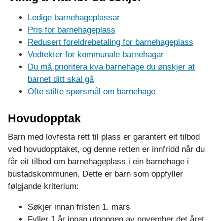
n
Ledige barnehageplassar
e
Pris for barnehageplass
Redusert foreldrebetaling for barnehageplass
h
Vedtekter for kommunale barnehagar
a
Du må prioritera kva barnehage du ønskjer at
barnet ditt skal gå
g
Ofte stilte spørsmål om barnehage
e
Hovudopptak
Barn med lovfesta rett til plass er garantert eit tilbod
ved hovudopptaket, og denne retten er innfridd når du
får eit tilbod om barnehageplass i ein barnehage i
bustadskommunen. Dette er barn som oppfyller
følgjande kriterium:
Søkjer innan fristen 1. mars
Fyller 1 år innan utgongen av november det året