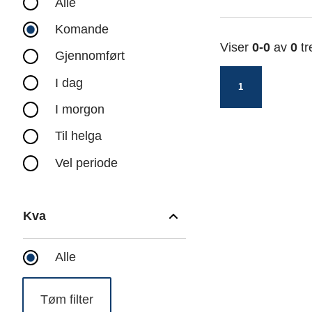
Alle
Resultat
Komande
Viser
0-0
av
0
tr
Gjennomført
I dag
1
I morgon
Til helga
Vel periode
Kva
Kva
Alle
Tøm filter