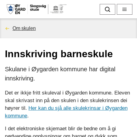
S
Søk
Meny
k
Du
Om skulen
o
er
g
Innskriving barneskule
her:
s
Skulane i Øygarden kommune har digital
v
innskriving.
å
Det er ikkje fritt skuleval i Øygarden kommune. Eleven
g
skal skrivast inn på den skulen i den skulekrinsen dei
høyrer til.
Her kan du sjå alle skulekrinsar i Øygarden
s
kommune
.
k
I det elektroniske skjemaet blir de bedne om å gi
nødvendige opplysningar om barnet og dykk som