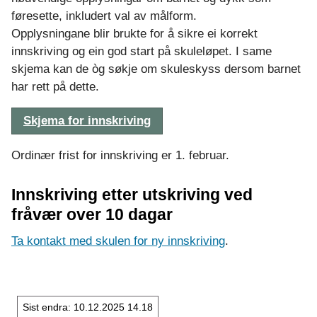
u
føresette, inkludert val av målform.
Opplysningane blir brukte for å sikre ei korrekt
l
innskriving og ein god start på skuleløpet. I same
e
skjema kan de òg søkje om skuleskyss dersom barnet
har rett på dette.
Skjema for innskriving
Ordinær frist for innskriving er 1. februar.
Innskriving etter utskriving ved
fråvær over 10 dagar
Ta kontakt med skulen for ny innskriving
.
Sist endra
10.12.2025 14.18