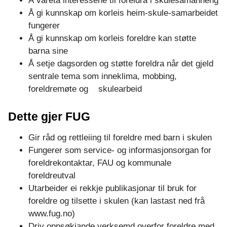
Å vareta interessene til foreldra i skulesamanheng
Å gi kunnskap om korleis heim-skule-samarbeidet
fungerer
Å gi kunnskap om korleis foreldre kan støtte
barna sine
Å setje dagsorden og støtte foreldra når det gjeld
sentrale tema som inneklima, mobbing,
foreldremøte og skulearbeid
Dette gjer FUG
Gir råd og rettleiing til foreldre med barn i skulen
Fungerer som service- og informasjonsorgan for
foreldrekontaktar, FAU og kommunale
foreldreutval
Utarbeider ei rekkje publikasjonar til bruk for
foreldre og tilsette i skulen (kan lastast ned frå
www.fug.no)
Driv oppsøkjande verksemd overfor foreldre med