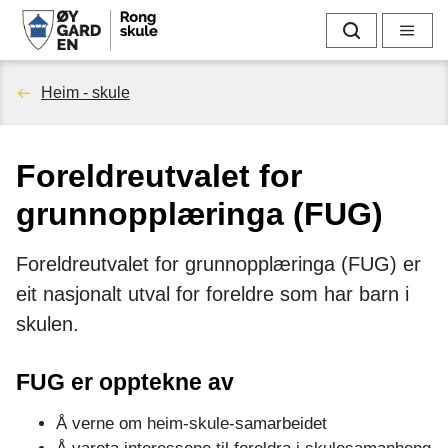
R
Søk
Meny
o
Du
Heim - skule
n
er
g
Foreldreutvalet for
her:
s
grunnopplæringa (FUG)
k
Foreldreutvalet for grunnopplæringa (FUG) er
u
eit nasjonalt utval for foreldre som har barn i
l
skulen.
e
FUG er opptekne av
Å verne om heim-skule-samarbeidet