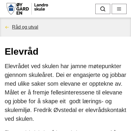
L
Søk
Meny
a
Du
Råd og utval
n
er
d
Elevråd
her:
r
Elevrådet ved skulen har jamne møtepunkter
o
gjennom skuleåret. Dei er engasjerte og jobbar
s
med ulike saker som elevane er opptekne av.
Målet er å fremje fellesinteressene til elevane
k
og jobbe for å skape eit godt lærings- og
u
skulemiljø. Fredrik Øvstedal er elevrådskontakt
ved skulen.
l