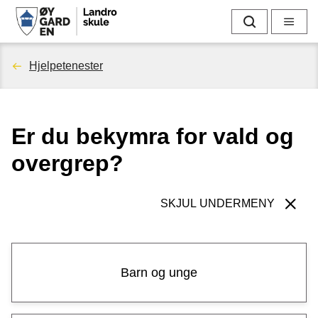
L
Søk
Meny
a
Du
Hjelpetenester
n
er
d
Er du bekymra for vald og
her:
r
overgrep?
o
s
SKJUL UNDERMENY
k
u
Barn og unge
l