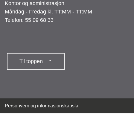
Kontor og administrasjon
Måndag - Fredag kl. TT:MM - TT:MM
Telefon: 55 09 68 33
Til toppen
Personvern og informasjonskapslar
Denne sida nyttar informasjonskapslar
Trykk her for detaljert
informasjon.
(Skjul denne meldinga)