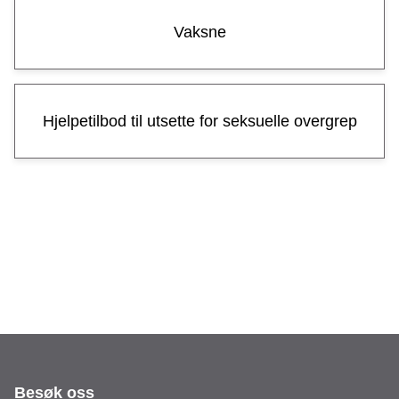
s
Vaksne
u
r
s
Hjelpetilbod til utsette for seksuelle overgrep
s
e
n
t
e
r
Besøk oss