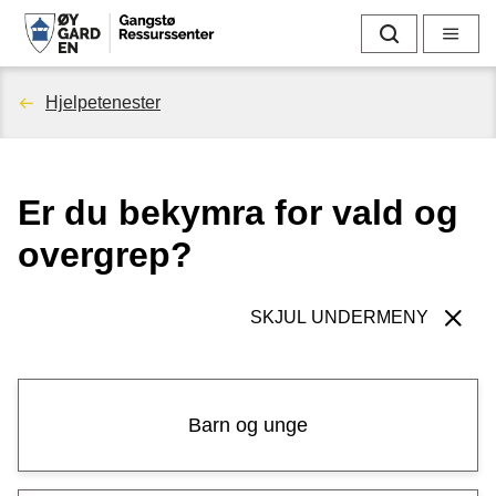
G
Søk
Meny
a
Du
Hjelpetenester
n
er
g
Er du bekymra for vald og
her:
s
overgrep?
t
ø
SKJUL UNDERMENY
R
e
Barn og unge
s