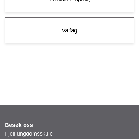
m
s
s
Valfag
k
u
l
e
Besøk oss
Fjell ungdomsskule