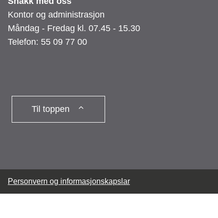
Snakk med oss
Kontor og administrasjon
Måndag - Fredag kl. 07.45 - 15.30
Telefon: 55 09 77 00
Til toppen
Personvern og informasjonskapslar
Denne sida nyttar informasjonskapslar
Trykk her for detaljert
informasjon.
(Skjul denne meldinga)