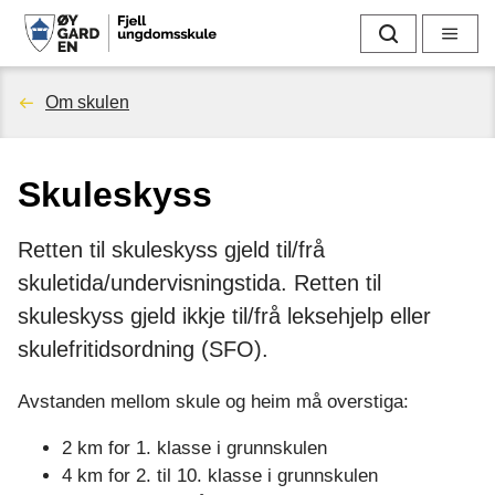
F
Søk
Meny
j
Du
Om skulen
e
er
l
Skuleskyss
her:
l
Retten til skuleskyss gjeld til/frå
u
skuletida/undervisningstida. Retten til
n
skuleskyss gjeld ikkje til/frå leksehjelp eller
skulefritidsordning (SFO).
g
Avstanden mellom skule og heim må overstiga:
d
2 km for 1. klasse i grunnskulen
o
4 km for 2. til 10. klasse i grunnskulen