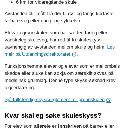
m
6 km for vidaregåande skule
s
Avstanden blir målt frå dør til dør og langs kortaste
farbare veg eller gang- og sykkelsti.
s
Elevar i grunnskulen som har særleg farleg eller
k
vanskeleg skuleveg, har rett til fri skuleskyss
uavhengig av avstanden mellom skule og heim.
Les
u
meir på Utdanningsdirektoratet
.
l
Funksjonshemma elevar og elevar som er mellombels
skadde eller sjuke kan søkja om særskilt skyss på
e
medisinsk grunnlag. Denne type skyss-søknad krev
legeerklæring.
Sjå fullstendig skyssreglement for grunnskulen
.
Kvar skal eg søke skuleskyss?
For elev som
allereie er innskriven
på barne- eller