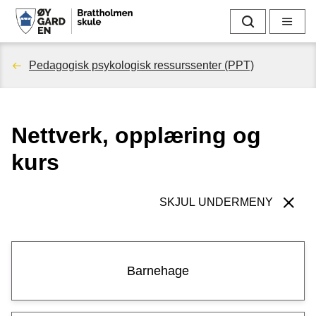
B
Søk
Meny
r
Du
Pedagogisk psykologisk ressurssenter (PPT)
a
er
t
Nettverk, opplæring og
her:
t
kurs
h
o
SKJUL UNDERMENY
l
m
Barnehage
e