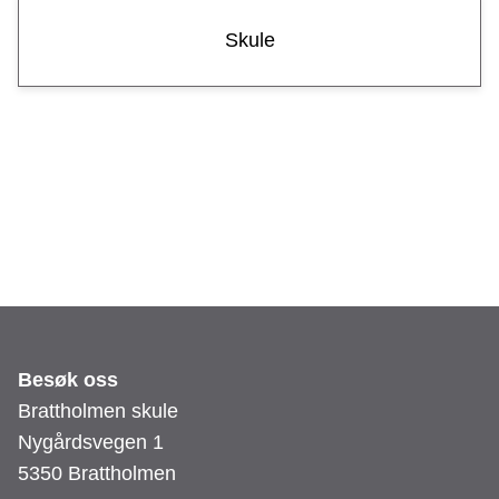
n
Skule
s
k
u
l
e
Besøk oss
Brattholmen skule
Nygårdsvegen 1
5350 Brattholmen