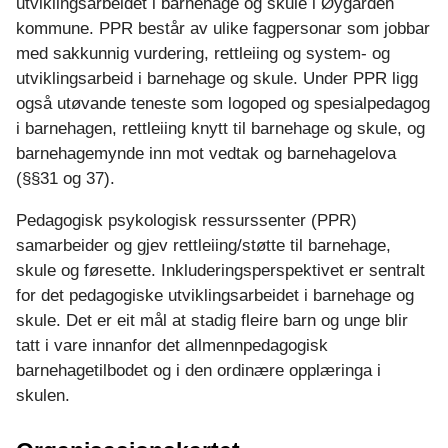
l
utviklingsarbeidet i barnehage og skule i Øygarden
kommune. PPR består av ulike fagpersonar som jobbar
e
med sakkunnig vurdering, rettleiing og system- og
utviklingsarbeid i barnehage og skule. Under PPR ligg
også utøvande teneste som logoped og spesialpedagog
i barnehagen, rettleiing knytt til barnehage og skule, og
barnehagemynde inn mot vedtak og barnehagelova
(§§31 og 37).
Pedagogisk psykologisk ressurssenter (PPR)
samarbeider og gjev rettleiing/støtte til barnehage,
skule og føresette. Inkluderingsperspektivet er sentralt
for det pedagogiske utviklingsarbeidet i barnehage og
skule. Det er eit mål at stadig fleire barn og unge blir
tatt i vare innanfor det allmennpedagogisk
barnehagetilbodet og i den ordinære opplæringa i
skulen.