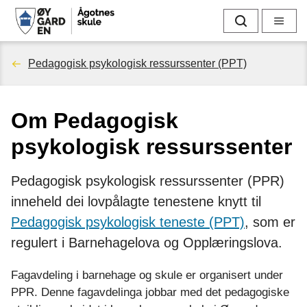
Å
Søk
Meny
g
Du
Pedagogisk psykologisk ressurssenter (PPT)
o
er
t
Om Pedagogisk
her:
n
psykologisk ressurssenter
e
Pedagogisk psykologisk ressurssenter (PPR)
s
inneheld dei lovpålagte tenestene knytt til
s
Pedagogisk psykologisk teneste (PPT)
, som er
regulert i Barnehagelova og Opplæringslova.
k
Fagavdeling i barnehage og skule er organisert under
u
PPR. Denne fagavdelinga jobbar med det pedagogiske