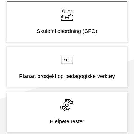
t
e
r
Skulefritidsordning (SFO)
Planar, prosjekt og pedagogiske verktøy
Hjelpetenester