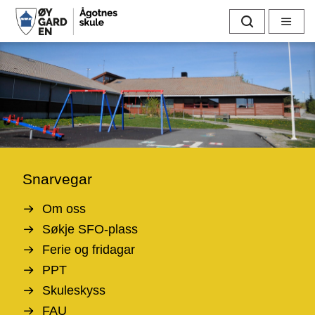
Å
Søk
Meny
g
o
t
n
e
Snarvegar
s
Om oss
s
Søkje SFO-plass
Ferie og fridagar
k
PPT
u
Skuleskyss
FAU