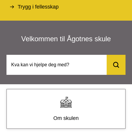
l
Trygg i fellesskap
e
Velkommen til Ågotnes skule
T
e
n
e
Om skulen
s