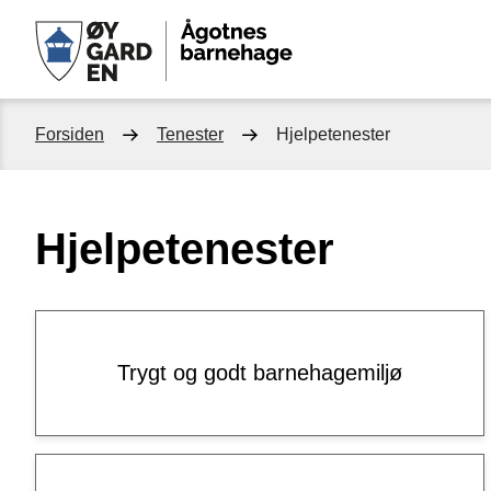
Ågotnes
barnehage
Du
Forsiden
Tenester
Hjelpetenester
er
Hjelpetenester
her:
Trygt og godt barnehagemiljø