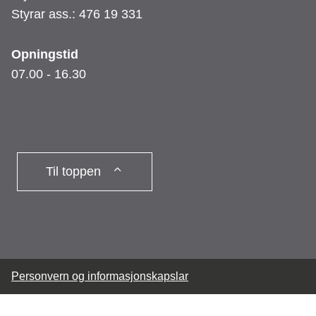
Styrar ass.: 476 19 331
h
a
Opningstid
07.00 - 16.30
g
e
Til toppen
Personvern og informasjonskapslar