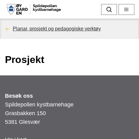
S
Søk
Meny
p
Du
Planar, prosjekt og pedagogiske verktøy
i
er
l
Prosjekt
her:
d
e
p
Besøk oss
o
Spildepollen kystbarnehage
Grasbakken 150
l
5381 Glesvær
l