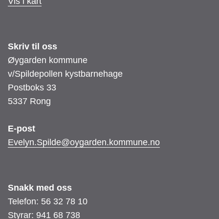
Vis i kart
e
n
k
Skriv til oss
Øygarden kommune
y
v/Spildepollen kystbarnehage
s
Postboks 33
5337 Rong
t
b
E-post
Evelyn.Spilde@oygarden.kommune.no
a
r
Snakk med oss
n
Telefon: 56 32 78 10
e
Styrar: 941 68 738