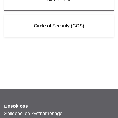
e
n
k
Circle of Security (COS)
y
s
t
b
a
r
n
Besøk oss
Spildepollen kystbarnehage
e