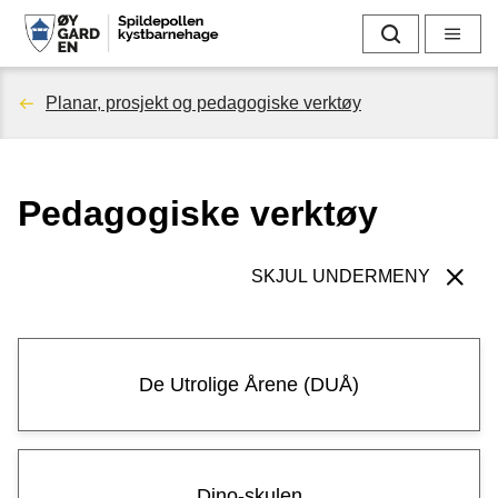
S
Søk
Meny
p
Du
Planar, prosjekt og pedagogiske verktøy
i
er
l
Pedagogiske verktøy
her:
d
e
SKJUL UNDERMENY
p
o
De Utrolige Årene (DUÅ)
l
l
Dino-skulen