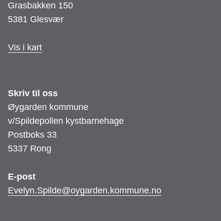
Grasbakken 150
h
5381 Glesvær
a
Vis i kart
g
e
Skriv til oss
Øygarden kommune
v/Spildepollen kystbarnehage
Postboks 33
5337 Rong
E-post
Evelyn.Spilde@oygarden.kommune.no