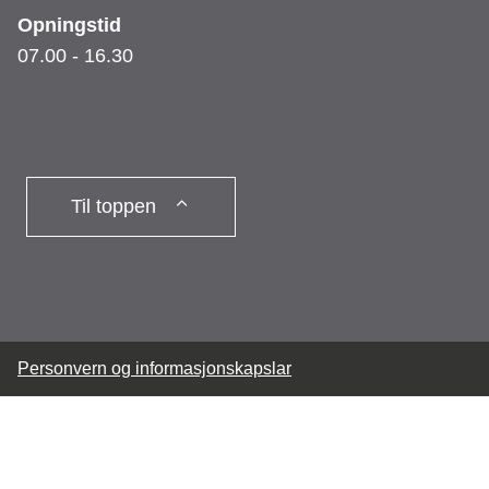
Opningstid
07.00 - 16.30
Til toppen
Personvern og informasjonskapslar
Denne sida nyttar informasjonskapslar
Trykk her for detaljert
informasjon.
(Skjul denne meldinga)