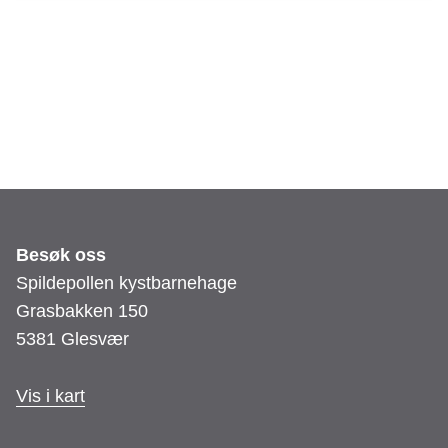
h
a
g
e
Besøk oss
Spildepollen kystbarnehage
Grasbakken 150
5381 Glesvær
Vis i kart