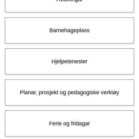
e
n
k
Barnehageplass
y
s
Hjelpetenester
t
b
Planar, prosjekt og pedagogiske verktøy
a
r
n
Ferie og fridagar
e