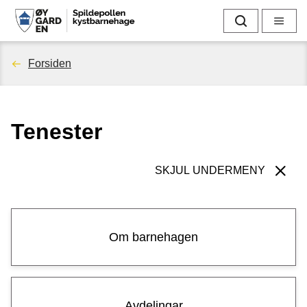
S
Søk
Meny
p
Du
Forsiden
i
er
l
Tenester
her:
d
e
SKJUL UNDERMENY
p
o
Om barnehagen
l
l
Avdelingar