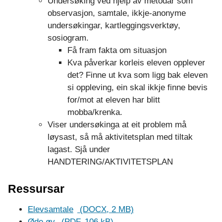
Undersøking ved hjelp av metodar som
observasjon, samtale, ikkje-anonyme
undersøkingar, kartleggingsverktøy,
sosiogram.
Få fram fakta om situasjon
Kva påverkar korleis eleven opplever
det? Finne ut kva som ligg bak eleven
si oppleving, ein skal ikkje finne bevis
for/mot at eleven har blitt
mobba/krenka.
Viser undersøkinga at eit problem må
løysast, så må aktivitetsplan med tiltak
lagast. Sjå under
HANDTERING/AKTIVITETSPLAN
Ressursar
Elevsamtale
(DOCX, 2 MB)
Øde øy
(PDF, 106 kB)