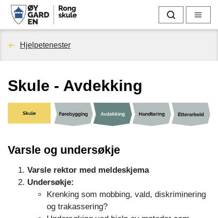
R
Søk
Meny
o
Du
Hjelpetenester
n
er
g
Skule - Avdekking
her:
s
k
u
Varsle og undersøkje
l
Varsle rektor med meldeskjema
e
Undersøkje:
Krenking som mobbing, vald, diskriminering
og trakassering?