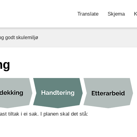
g
Translate
Skjema
K
og godt skulemiljø
ng
t tiltak i ei sak. I planen skal det stå: