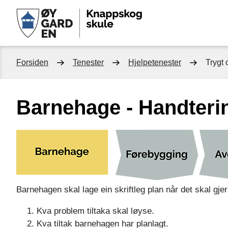
Knappsko
skule
Du
Forsiden
Tenester
Hjelpetenester
Trygt 
er
Barnehage - Handteri
her:
Barnehagen skal lage ein skriftleg plan når det skal gjeras
Kva problem tiltaka skal løyse.
Kva tiltak barnehagen har planlagt.