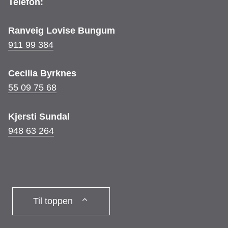
Telefon:
o
r
I
t
Ranveig Lovise Bungum
911 99 384
k
a
n
Cecilia Byrknes
m
55 09 75 68
Kjersti Sundal
948 63 264
Til toppen