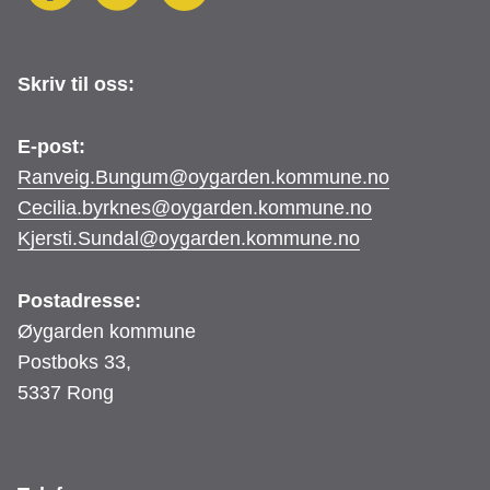
F
I
L
n
Skriv til oss:
a
n
i
a
E-post:
Ranveig.Bungum@oygarden.kommune.no
c
s
n
p
Cecilia.byrknes@oygarden.kommune.no
Kjersti.Sundal@oygarden.kommune.no
e
t
k
c
Postadresse:
Øygarden kommune
b
a
e
h
Postboks 33,
5337 Rong
o
g
d
a