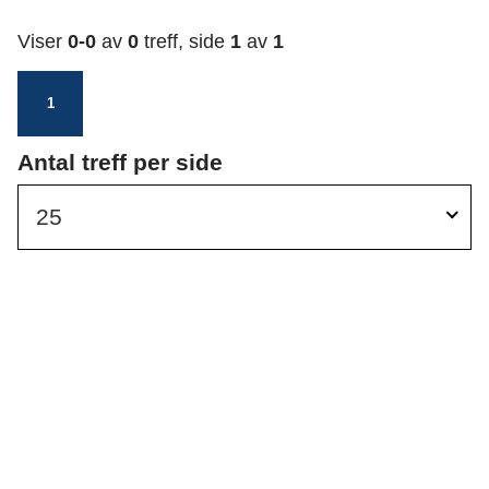
n
e
Viser
0-0
av
0
treff, side
1
av
1
s
e
u
n
1
l
t
Ø
Antal treff per side
a
y
t
25
g
a
r
d
e
n