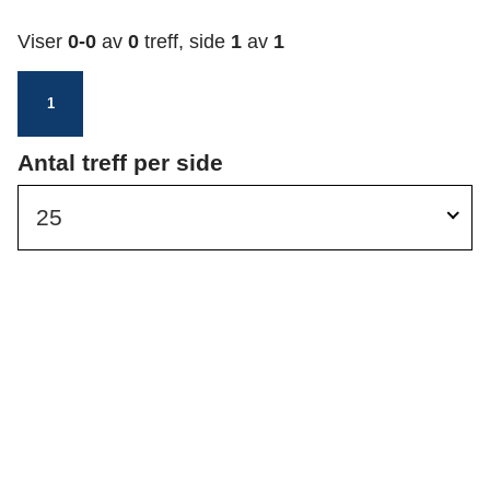
r
e
Viser
0-0
av
0
treff, side
1
av
1
n
s
u
e
1
l
t
h
Antal treff per side
a
a
t
25
g
e